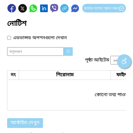
আপনার মতামত প্রদান করুন
নোটিশ
এডভান্সড অপশনগুলো দেখান
পৃষ্ঠা আইটেম
নং
শিরোনাম
ফাইল সম
কোনো তথ্য পাওয়া য
আর্কাইভ দেখুন